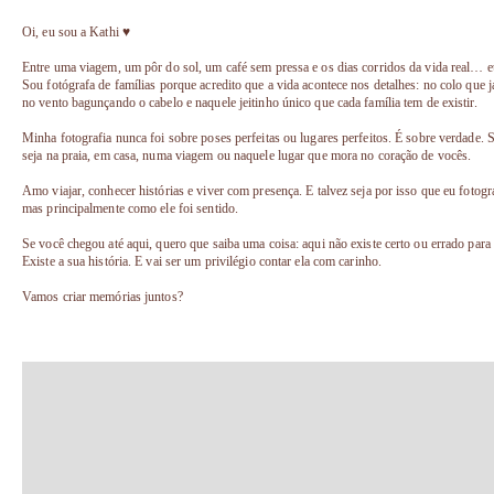
Oi, eu sou a Kathi ♥
Entre uma viagem, um pôr do sol, um café sem pressa e os dias corridos da vida real… e
Sou fotógrafa de famílias porque acredito que a vida acontece nos detalhes: no colo que 
no vento bagunçando o cabelo e naquele jeitinho único que cada família tem de existir.
Minha fotografia nunca foi sobre poses perfeitas ou lugares perfeitos. É sobre verdade.
seja na praia, em casa, numa viagem ou naquele lugar que mora no coração de vocês.
Amo viajar, conhecer histórias e viver com presença. E talvez seja por isso que eu fot
mas principalmente como ele foi sentido.
Se você chegou até aqui, quero que saiba uma coisa: aqui não existe certo ou errado par
Existe a sua história. E vai ser um privilégio contar ela com carinho.
Vamos criar memórias juntos?