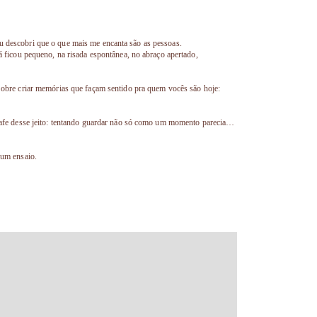
u descobri que o que mais me encanta são as pessoas.
já ficou pequeno, na risada espontânea, no abraço apertado,
 Sobre criar memórias que façam sentido pra quem vocês são hoje:
ografe desse jeito: tentando guardar não só como um momento parecia…
a um ensaio.