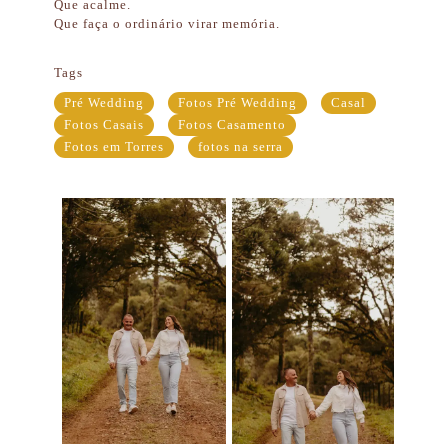
Que acalme.
Que faça o ordinário virar memória.
Tags
Pré Wedding
Fotos Pré Wedding
Casal
Fotos Casais
Fotos Casamento
Fotos em Torres
fotos na serra